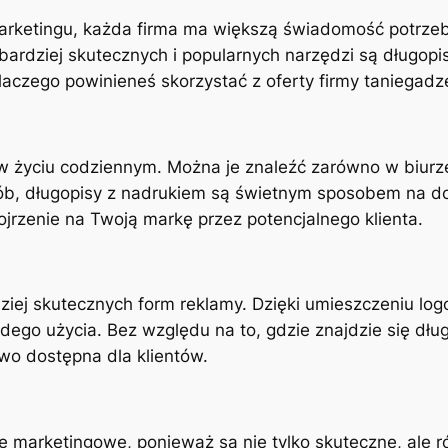
rketingu, każda firma ma większą świadomość potrzeby 
bardziej skutecznych i popularnych narzędzi są długop
aczego powinieneś skorzystać z oferty firmy taniegadz
 życiu codziennym. Można je znaleźć zarówno w biurze,
sób, długopisy z nadrukiem są świetnym sposobem na do
ojrzenie na Twoją markę przez potencjalnego klienta.
ziej skutecznych form reklamy. Dzięki umieszczeniu logo
o użycia. Bez względu na to, gdzie znajdzie się długo
wo dostępna dla klientów.
e marketingowe, ponieważ są nie tylko skuteczne, ale 