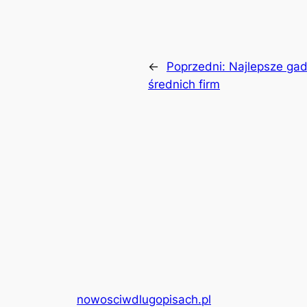
←
Poprzedni:
Najlepsze ga
średnich firm
nowosciwdlugopisach.pl