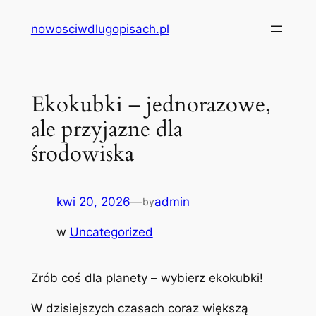
Przejdź
nowosciwdlugopisach.pl
do
treści
Ekokubki – jednorazowe,
ale przyjazne dla
środowiska
kwi 20, 2026
—
admin
by
w
Uncategorized
Zrób coś dla planety – wybierz ekokubki!
W dzisiejszych czasach coraz większą