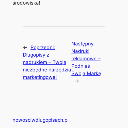
środowiska!
Następny:
←
Poprzedni:
Nadruki
Długopisy z
reklamowe –
nadrukiem – Twoje
Podnieś
niezbędne narzędzia
Swoją Markę
marketingowe!
→
nowosciwdlugopisach.pl